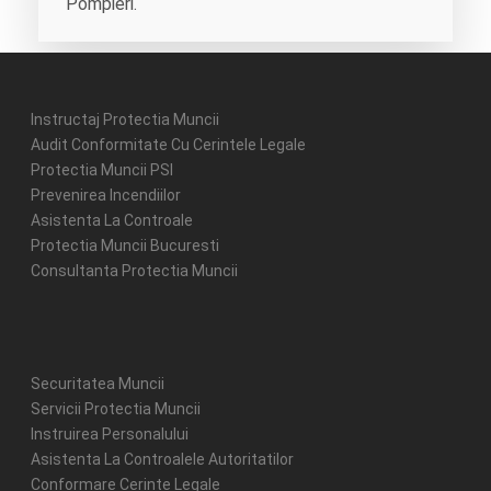
Pompieri.
Instructaj Protectia Muncii
Audit Conformitate Cu Cerintele Legale
Protectia Muncii PSI
Prevenirea Incendiilor
Asistenta La Controale
Protectia Muncii Bucuresti
Consultanta Protectia Muncii
Securitatea Muncii
Servicii Protectia Muncii
Instruirea Personalului
Asistenta La Controalele Autoritatilor
Conformare Cerinte Legale